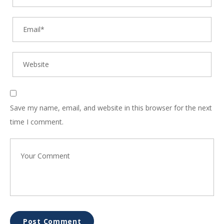
Save my name, email, and website in this browser for the next
time I comment.