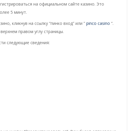
регистрироваться на официальном сайте казино. Это
олее 5 минут.
ино, кликнув на ссылку “пинко вход” или ”
pinco casino
“.
 верхнем правом углу страницы.
сти следующие сведения: