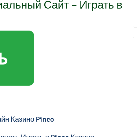
альный Сайт – Играть в
o
Ь
йн Казино Pinco