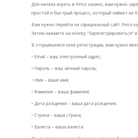
Для начала играть в Pinco казино, вам нужно за
простой и быстрый процесс, который займет не б
Вам нужно перейти на официальный сайт Pinco каз
Затем нажмите на кнопку “Зарегистрироваться” в
В открывшемся окне регистрации, вам нужно вве
• Email – ваш электронный адрес;
• Пароль – ваш личный пароль;
• Имя – ваше имя;
• Фамилия – ваша фамилия;
• Дата рождения – ваша дата рождения;
• Страна – ваша страна;
• Валюта – ваша валюта.