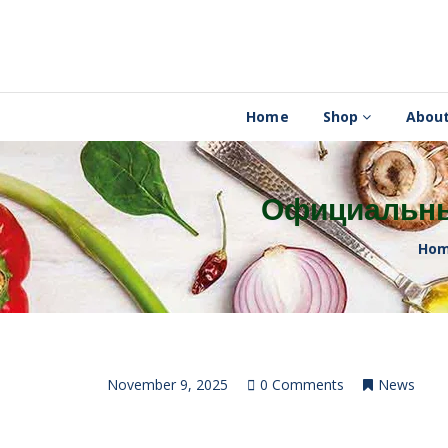
Home
Shop
About
Официальный
Ho
November 9, 2025
0 Comments
News