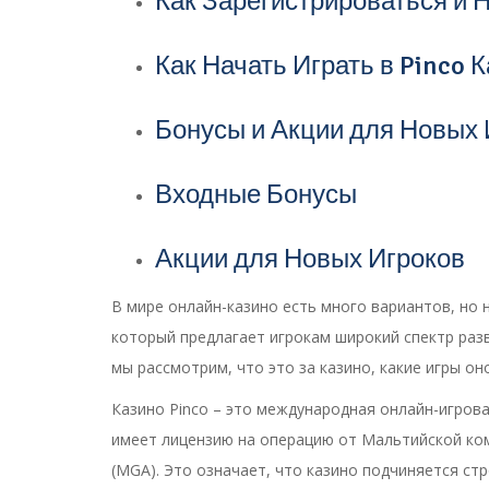
Как Зарегистрироваться и Н
Как Начать Играть в Pinco 
Бонусы и Акции для Новых 
Входные Бонусы
Акции для Новых Игроков
В мире онлайн-казино есть много вариантов, но н
который предлагает игрокам широкий спектр раз
мы рассмотрим, что это за казино, какие игры он
Казино Pinco – это международная онлайн-игрова
имеет лицензию на операцию от Мальтийской ком
(MGA). Это означает, что казино подчиняется ст