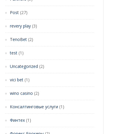
Post
(27)
revery play
(3)
TenoBet
(2)
test
(1)
Uncategorized
(2)
vici bet
(1)
wino casino
(2)
Консалтинговые услуги
(1)
Финтех
(1)
Форекс Брокеры
(2)