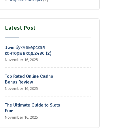
Latest Post
1win букмекерская
контора вход.2480 (2)
November 16, 2025
Top Rated Online Casino
Bonus Review
November 16, 2025
The Ultimate Guide to Slots
Fun:
November 16, 2025