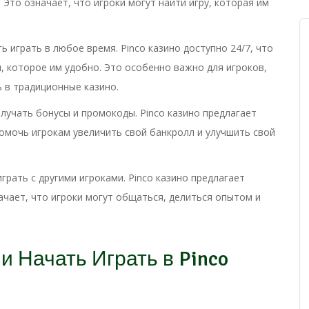
. Это означает, что игроки могут найти игру, которая им
играть в любое время. Pinco казино доступно 24/7, что
я, которое им удобно. Это особенно важно для игроков,
 в традиционные казино.
учать бонусы и промокоды. Pinco казино предлагает
омочь игрокам увеличить свой банкролл и улучшить свой
ать с другими игроками. Pinco казино предлагает
ачает, что игроки могут общаться, делиться опытом и
и Начать Играть в Pinco