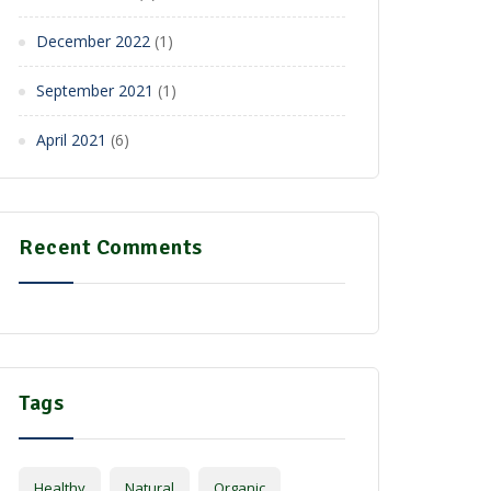
December 2022
(1)
September 2021
(1)
April 2021
(6)
Recent Comments
Tags
Healthy
Natural
Organic