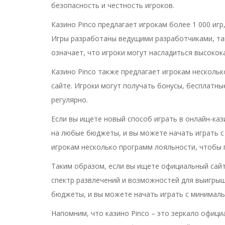
безопасность и честность игроков.
Казино Pinco предлагает игрокам более 1 000 игр,
Игры разработаны ведущими разработчиками, таки
означает, что игроки могут насладиться высокок
Казино Pinco также предлагает игрокам несколь
сайте. Игроки могут получать бонусы, бесплатны
регулярно.
Если вы ищете новый способ играть в онлайн-каз
на любые бюджеты, и вы можете начать играть с
игрокам несколько программ лояльности, чтобы п
Таким образом, если вы ищете официальный сайт
спектр развлечений и возможностей для выигрыша
бюджеты, и вы можете начать играть с минималь
Напомним, что казино Pinco – это зеркало официа