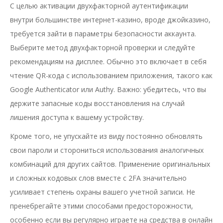
С целью активации двухфакторной аутентификации
внутри большинстве интернет-казино, вроде джойказино,
требуется зайти в параметры безопасности аккаунта.
Выберите метод двухфакторной проверки и следуйте
рекомендациям на дисплее. Обычно это включает в себя
чтение QR-кода с использованием приложения, такого как
Google Authenticator или Authy. Важно: убедитесь, что вы
держите запасные коды восстановления на случай
лишения доступа к вашему устройству.
Кроме того, не упускайте из виду постоянно обновлять
свои пароли и сторониться использования аналогичных
комбинаций для других сайтов. Применение оригинальных
и сложных кодовых слов вместе с 2FA значительно
усиливает степень охраны вашего учетной записи. Не
пренебрегайте этими способами предосторожности,
особенно если вы регулярно играете на средства в онлайн