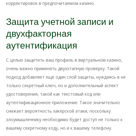
корректировок в предпочитаемом казино.
Защита учетной записи и
двухфакторная
аутентификация
С целью защитить ваш профиль в виртуальном казино,
очень важно применять двухэтапную проверку. Такой
подход добавляет ещё один слой защиты, нуждаясь в не
только секретный ключ, но и дополнительный аспект
удостоверения, такой как текстовый код или
аутентификационное приложение. Такое значительно
снижает вероятность хакерской атаки, поскольку
злоумышленнику необходимо будет доступ не только к
вашему секретному коду, но и к вашему телефону.