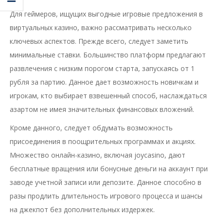
Для геймеров, ищущих выгодные игровые предложения в
виртуальных казино, важно рассматривать несколько
ключевых аспектов. Прежде всего, следует заметить
минимальные ставки. Большинство платформ предлагают
развлечения с низким порогом старта, запускаясь от 1
рубля за партию. Данное дает возможность новичкам и
игрокам, кто выбирает взвешенный способ, наслаждаться
азартом не имея значительных финансовых вложений.
Кроме данного, следует обдумать возможность
присоединения в поощрительных программах и акциях.
Множество онлайн-казино, включая joycasino, дают
бесплатные вращения или бонусные деньги на аккаунт при
заводе учетной записи или депозите. Данное способно в
разы продлить длительность игрового процесса и шансы
на джекпот без дополнительных издержек.