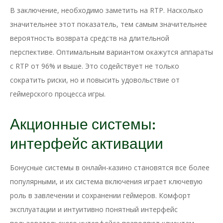
В заключение, необходимо заметить на RTP. Насколько
значительнее этот показатель, тем самым значительнее
вероятность возврата средств на длительной
перспективе. Оптимальным вариантом окажутся аппараты
с RTP от 96% и выше. Это содействует не только
сократить риски, но и повысить удовольствие от
геймерского процесса игры.
Акционные системы:
интерфейс активации
Бонусные системы в онлайн-казино становятся все более
популярными, и их система включения играет ключевую
роль в завлечении и сохранении геймеров. Комфорт
эксплуатации и интуитивно понятный интерфейс