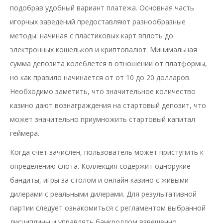
подобрав удобный вариант платежа. Основная часть
игорных заведений предоставляют разнообразные
методы: начиная с пластиковых карт вплоть до
электронных кошельков и криптовалют. Минимальная
сумма депозита колеблется в отношении от платформы,
но как правило начинается от от 10 до 20 долларов.
Необходимо заметить, что значительное количество
казино дают вознаграждения на стартовый депозит, что
может значительно приумножить стартовый капитал
геймера.
Когда счет зачислен, пользователь может приступить к
определению слота. Коллекция содержит однорукие
бандиты, игры за столом и онлайн казино с живыми
дилерами с реальными дилерами. Для результативной
партии следует ознакомиться с регламентом выбранной
дисциплины и управлять банкроллом взвешенно.