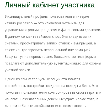
Личный кабинет участника
Индивидуальный профиль пользователя в интернет-
казино joy casino — это ключевой механизм для
управления игровым процессом и финансовыми сделками.
В данном сегменте геймеры способны следить за их
счетами, просматривать записи ставок и выигрышей, а
также контролировать персональной информацией.
Защита тут на первом плане: большинство платформы
предлагают дополнительную аутентификацию для охраны
учетной записи.
Одной из самых требуемых опций становится
способность настройки пределов на вклады и беты. Это
помогает пользователям контролировать свои затраты и
избегать нежелательных денежных утрат. Кроме того, в
личном кабинете джойказино есть возможность