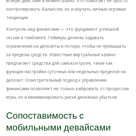
всякую действие в моментально. Это помогает не просто
контролировать балансом, но и изучать личные игровые
тенденции.
Контроль над финансами — это фундамент успешной
сессии в гэмблинге. Геймеры должны задавать
ограничения на депозиты и потери, чтобы не превышать
за пределы средств. Известные виртуальные казино
предлагают средства для самоконтроля, такие как
функция настройки суточных или недельных пределов на
депозит. Осмотрительный подход к управлению
финансами позволяет не только кайфовать от процессом
игры, но и минимизировать риски денежных убытков.
Сопоставимость с
мобильными девайсами