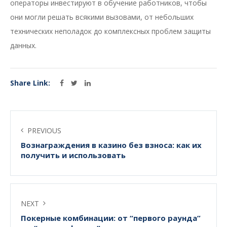
операторы инвестируют в обучение работников, чтобы
они могли решать всякими вызовами, от небольших
технических неполадок до комплексных проблем защиты
данных.
Share Link:
PREVIOUS
Вознаграждения в казино без взноса: как их
получить и использовать
NEXT
Покерные комбинации: от “первого раунда”