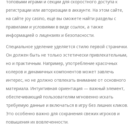
топовыми играми и секции для скоростного доступа к
регистрации или авторизации в аккаунте. На этом сайте,
на сайте joy casino, ещё вы сможете найти разделы с
правилами и условиями в виде ссылок, а также
информацией о лицензиях и безопасности.
Специальное уделение уделяется стилю первой странички.
Он должен быть не только эстетически привлекательным,
но и практичным. Например, употребление красочных
колеров и динамичных компонентов может завлечь
интерес, но не должно отвлекать внимание от основного
материала. Интуитивная ориентация — важный элемент,
обеспечивающий пользователям мгновенно искать
требуемую данные и включаться в игру без лишних кликов.
Это особенно важно для сохранения свежих игроков и
повышения их вовлеченности.