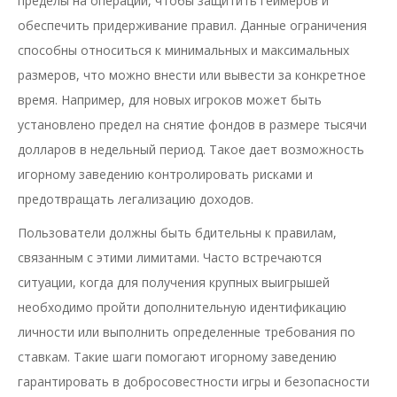
пределы на операции, чтобы защитить геймеров и
обеспечить придерживание правил. Данные ограничения
способны относиться к минимальных и максимальных
размеров, что можно внести или вывести за конкретное
время. Например, для новых игроков может быть
установлено предел на снятие фондов в размере тысячи
долларов в недельный период. Такое дает возможность
игорному заведению контролировать рисками и
предотвращать легализацию доходов.
Пользователи должны быть бдительны к правилам,
связанным с этими лимитами. Часто встречаются
ситуации, когда для получения крупных выигрышей
необходимо пройти дополнительную идентификацию
личности или выполнить определенные требования по
ставкам. Такие шаги помогают игорному заведению
гарантировать в добросовестности игры и безопасности