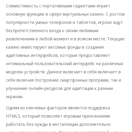
Совместимость с портативными гаджетами играет
основную функцию в сфере виртуальных казино. С ростом
популярности умных телефонов и таблетов, игроки ждут
беспрепятственного входа к своим любимым
развлечениям в любой момент и в всяком месте. Текущие
казино инвестируют весомые фонды в создание
адаптивных интерфейсов, которые предоставляют
оптимальный пользовательский интерфейс на различных
моделях устройств. Данное включает в себя включает в
себя включая построение смартфонных программ, так и
улучшение онлайн-ресурсов для адаптации к разным
экранам.
Одним из ключевых факторов является поддержка
HTML5, который позволяет игровым приложениям
работать без нужды в инсталляции дополнительно