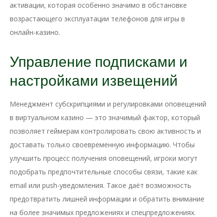
активации, которая особенно значимо в обстановке
возрастающего эксплуатации телефонов для игры в
онлайн-казино.
Управление подписками и
настройками извещений
Менеджмент субскрипциями и регулировками оповещений
в виртуальном казино — это значимый фактор, который
позволяет геймерам контролировать свою активность и
доставать только своевременную информацию. Чтобы
улучшить процесс получения оповещений, игроки могут
подобрать предпочтительные способы связи, такие как
email или push-уведомления. Такое даёт возможность
предотвратить лишней информации и обратить внимание
на более значимых предложениях и спецпредложениях.