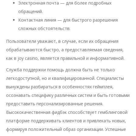
Электронная почта — для более подробных
обращений.
Контактная линия — для быстрого разрешения
сложных обстоятельств.
Пользователи уважают, в случае, если их обращения
обрабатываются быстро, а предоставляемая сведения,
как в joy casino, является правильной и информативной.
Служба поддержки помощь должна быть не только
легкодоступной, но и квалифицированной. Специалисты
вынуждены разбираться в особенностях геймплея,
осознавать специфику различных систем и быть готовыми
предоставить персонализированные решения.
Высококачественная фидбэк способствует гемблинговой
платформе поддерживать клиентов и привлекать новых,
формируя положительный образ организации. Успешные